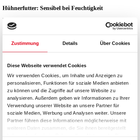
Hühnerfutter: Sensibel bei Feuchtigkeit
Hühnerfutter, vor allem Legemehl oder Körnermischungen, nimmt
schnell Feuchtigkeit aus der Luft auf. Es verklumpt oder beginnt zu
riechen. Lagern Sie es daher:
Trocken und gut belüftet
Zustimmung
Details
Über Cookies
Nicht direkt auf dem Boden (z. B. auf Paletten)
In geschlossenen, aber atmungsaktiven Behältern
Vermeiden Sie Lagerung in luftdichten Plastiksäcken bei Hitze –
Diese Webseite verwendet Cookies
hier ist Kondenswasser vorprogrammiert.
Wir verwenden Cookies, um Inhalte und Anzeigen zu
personalisieren, Funktionen für soziale Medien anbieten
Kaninchenfutter: Besonders anfällig für Schimmel
zu können und die Zugriffe auf unsere Website zu
analysieren. Außerdem geben wir Informationen zu Ihrer
Strukturreiche Futtermittel wie Heu, Luzerne-Mix oder Pellets mit
Verwendung unserer Website an unsere Partner für
Gemüse- oder Kräuteranteil sind empfindlich. Achten Sie bei
Kaninchenfutter auf:
soziale Medien, Werbung und Analysen weiter. Unsere
Partner führen diese Informationen möglicherweise mit
Kühle, luftige Lagerorte
weiteren Daten zusammen, die Sie ihnen bereitgestellt
Regelmäßige Kontrolle auf Geruch und Aussehen
Schnelle Verfütterung nach Anbruch
haben oder die sie im Rahmen Ihrer Nutzung der Dienste