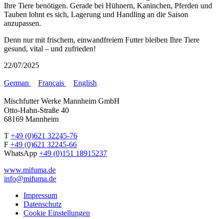
Ihre Tiere benötigen. Gerade bei Hühnern, Kaninchen, Pferden und
Tauben lohnt es sich, Lagerung und Handling an die Saison
anzupassen.
Denn nur mit frischem, einwandfreiem Futter bleiben Ihre Tiere
gesund, vital – und zufrieden!
22/07/2025
German
Français
English
Mischfutter Werke Mannheim GmbH
Otto-Hahn-Straße 40
68169 Mannheim
T
+49 (0)621 32245-76
F
+49 (0)621 32245-66
WhatsApp
+49 (0)151 18915237
www.mifuma.de
info@mifuma.de
Impressum
Datenschutz
Cookie Einstellungen