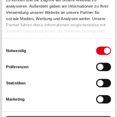
analysieren. Außerdem geben wir Informationen zu Ihrer
Verwendung unserer Website an unsere Partner für
soziale Medien, Werbung und Analysen weiter. Unsere
Partner führen diese Informationen möglicherweise mit
Turnbeutel Kaninchen "Quartett"
10
weiteren Daten zusammen, die Sie ihnen bereitgestellt
haben oder die sie im Rahmen Ihrer Nutzung der Dienste
Turnbeutel mit Kaninchenmotiven in schwarz aus
gesammelt haben.
Einwilligungsauswahl
Baumwolle
Notwendig
Prämie auswählen
Präferenzen
Statistiken
Turnbeutel Kaninchen "V"
10
Marketing
Turnbeutel mit Kaninchenmotiv in schwarz aus