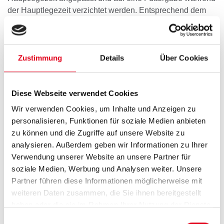
der Hauptlegezeit verzichtet werden. Entsprechend dem
Alter und Fütterungskonzept empfehlen wir nun die
Fütterung eines PreLayers. Anschließend folgt die Gabe
eines speziellen Legehennenfutters, das auf die
Zustimmung
Details
Über Cookies
gewünschten Haltungs-Ergebnisse abgestimmt ist. Die
Mifuma Alleinfuttermittel und die Ergänzungsfutter für
Legehennen sind auf den Nährstoffbedarf an Eiweiß und
Diese Webseite verwendet Cookies
Energie, Kalzium und Mineralstoffen abgestimmt und
unterstützen das optimale Wachstum und die Eiproduktion.
Wir verwenden Cookies, um Inhalte und Anzeigen zu
Unser Ziel sind ideale Ergebnisse.
personalisieren, Funktionen für soziale Medien anbieten
zu können und die Zugriffe auf unsere Website zu
Unser abgestimmtes Futtersortiment
analysieren. Außerdem geben wir Informationen zu Ihrer
für beste Ergebnisse
Verwendung unserer Website an unsere Partner für
soziale Medien, Werbung und Analysen weiter. Unsere
Das Futter und die Fütterung der Legehennen sollten an
Partner führen diese Informationen möglicherweise mit
die betriebsspezifischen Gegebenheiten angepasst
weiteren Daten zusammen, die Sie ihnen bereitgestellt
werden. Unsere Basisfutter LS Gold und LS Pro NK
haben oder die sie im Rahmen Ihrer Nutzung der Dienste
können je nach Betriebsgröße und individuellen
gesammelt haben.
Wünschen nach ihren Vorstellungen angepasst werden.
Einwilligungsauswahl