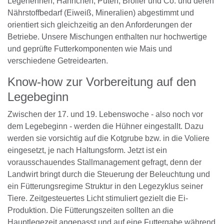
Legehennen, Hähnchen, Puten, Broiler und Co. und deren
Nährstoffbedarf (Eiweiß, Mineralien) abgestimmt und
orientiert sich gleichzeitig an den Anforderungen der
Betriebe. Unsere Mischungen enthalten nur hochwertige
und geprüfte Futterkomponenten wie Mais und
verschiedene Getreidearten.
Know-how zur Vorbereitung auf den
Legebeginn
Zwischen der 17. und 19. Lebenswoche - also noch vor
dem Legebeginn - werden die Hühner eingestallt. Dazu
werden sie vorsichtig auf die Kotgrube bzw. in die Voliere
eingesetzt, je nach Haltungsform. Jetzt ist ein
vorausschauendes Stallmanagement gefragt, denn der
Landwirt bringt durch die Steuerung der Beleuchtung und
ein Fütterungsregime Struktur in den Legezyklus seiner
Tiere. Zeitgesteuertes Licht stimuliert gezielt die Ei-
Produktion. Die Fütterungszeiten sollten an die
Hauptlegezeit angepasst und auf eine Futtergabe während