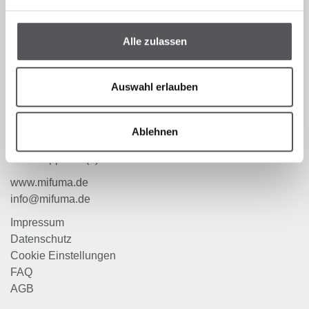
German
Français
English
Alle zulassen
Mischfutter Werke Mannheim GmbH
Otto-Hahn-Straße 40
Auswahl erlauben
68169 Mannheim
T
+49 (0)621 32245-76
Ablehnen
F
+49 (0)621 32245-66
WhatsApp
+49 (0)151 18915237
www.mifuma.de
info@mifuma.de
Impressum
Datenschutz
Cookie Einstellungen
FAQ
AGB