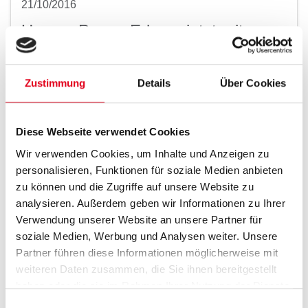
21/10/2016
Unsere Power-Erbsen jetzt mit
Kurkuma und Rote Bete
Die hydrothermisch aufgeschlossene Erbse liefert
Zustimmung
Details
Über Cookies
langanhaltende Energie und ist deutlich besser
verdaulich als herkömmliche Erbsen.
Diese Webseite verwendet Cookies
Wir verwenden Cookies, um Inhalte und Anzeigen zu
personalisieren, Funktionen für soziale Medien anbieten
Weiterlesen
zu können und die Zugriffe auf unsere Website zu
analysieren. Außerdem geben wir Informationen zu Ihrer
Verwendung unserer Website an unsere Partner für
soziale Medien, Werbung und Analysen weiter. Unsere
Partner führen diese Informationen möglicherweise mit
02/10/2015
weiteren Daten zusammen, die Sie ihnen bereitgestellt
Mifuma erhält das zusätzliche
haben oder die sie im Rahmen Ihrer Nutzung der Dienste
gesammelt haben.
Einwilligungsauswahl